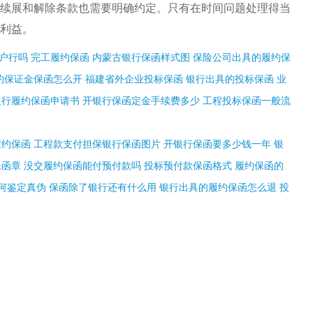
续展和解除条款也需要明确约定。只有在时间问题处理得当
利益。
户行吗
完工履约保函
内蒙古银行保函样式图
保险公司出具的履约保
约保证金保函怎么开
福建省外企业投标保函
银行出具的投标保函
业
银行履约保函申请书
开银行保函定金手续费多少
工程投标保函一般流
履约保函
工程款支付担保银行保函图片
开银行保函要多少钱一年
银
保函章
没交履约保函能付预付款吗
投标预付款保函格式
履约保函的
何鉴定真伪
保函除了银行还有什么用
银行出具的履约保函怎么退
投