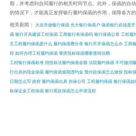
期，并考虑到合同履行的相关时间节点。此外，保函的自动
的情况下，才能真正发挥银行履约保函的作用，保障各方的
相关新闻：
大连市做银行保函
光大银行保函户
保函银行必须是开
函
银行开具建设工程保函
工商银行有保函吗
银行保函公章
工程履
主工程履约保函是什么
履约保函费分录
银行不开保函怎么办
工商
程
如何办理工程履约保函
肇庆投标保函哪家值得信赖
工程银行保函标准
招投标法履约保函金额
法院履约保函
不可撤消
行出具的现金保函
履约保函逾期违约金
预付款保函怎么做假
投标
日期怎么写
政府 履约保函出具
担保公司 工程履约保函
银行保函如
标保证金工程保函
银行尾款保函怎么申请流程