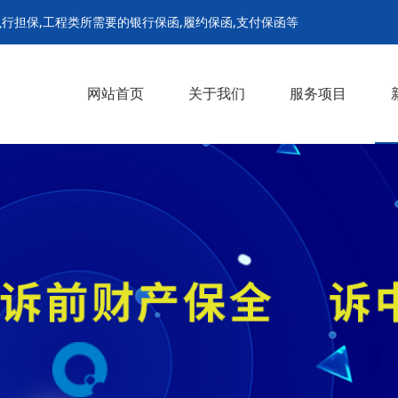
行担保,工程类所需要的银行保函,履约保函,支付保函等
网站首页
关于我们
服务项目
诉前财产保全担保
诉中财产保全担保
解封担保
继续执行担保
支付担保保函
履约保函
预付款保函
招投标保函
农民工工资保函