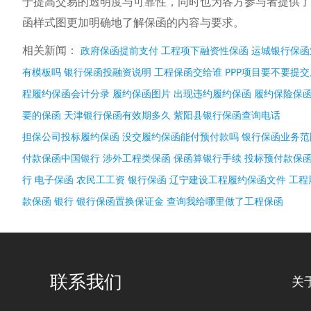
于提高交易的透明度与可靠性，同时也为各方参与者提供了
函样式图更加明确地了解保函的内容与要求。
相关新闻：
政府保函提前支付
工程项下融资性保函
运城银行保函
有模板吗
银行保函投融资说明
工程保函交给谁
PPP项目要不要提
程履约保函会计分录
履约保函图片
出现违约履约保函
履约保险保
要的保函
天津银行保函有效期多久
紫阳县银行保函查询电话
担保公司投标履约保函
没交履约保函能付预付款吗
银行保函业务范
付款保函中国银行
涉外工程类保函
保函算银行手续
投标预付款保
行 电子保函
农民工工资 银行保函
辽宁建设工程履约保函文件
工程
款保函 银行
银行保函置换保证金
查询我给哪里做了工程保函
联系我们
关