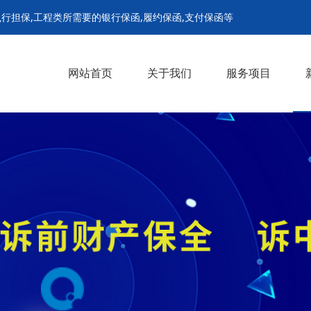
行担保,工程类所需要的银行保函,履约保函,支付保函等
网站首页
关于我们
服务项目
诉前财产保全担保
诉中财产保全担保
解封担保
继续执行担保
支付担保保函
履约保函
预付款保函
招投标保函
农民工工资保函