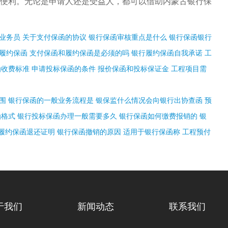
便利。无论是申请人还是受益人，都可以借助内蒙古银行保
业务员
关于支付保函的协议
银行保函审核重点是什么
银行保函银行
交履约保函
支付保函和履约保函是必须的吗
银行履约保函自我承诺
工
函收费标准
申请投标保函的条件
报价保函和投标保证金
工程项目需
围
银行保函的一般业务流程是
银保监什么情况会向银行出协查函
预
函格式
银行投标保函办理一般需要多久
银行保函如何缴费报销的
银
履约保函退还证明
银行保函撤销的原因
适用于银行保函称
工程预付
于我们
新闻动态
联系我们