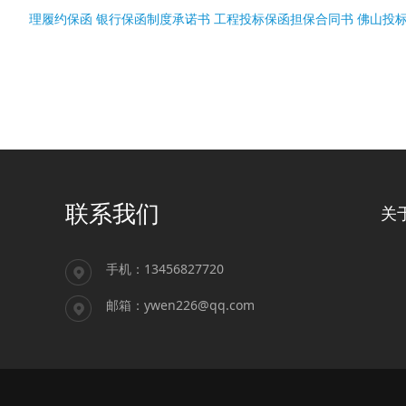
理履约保函
银行保函制度承诺书
工程投标保函担保合同书
佛山投
联系我们
关
手机：13456827720
邮箱：ywen226@qq.com