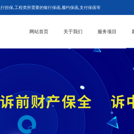
行担保,工程类所需要的银行保函,履约保函,支付保函等
网站首页
关于我们
服务项目
诉前财产保全担保
诉中财产保全担保
解封担保
继续执行担保
支付担保保函
履约保函
预付款保函
招投标保函
农民工工资保函