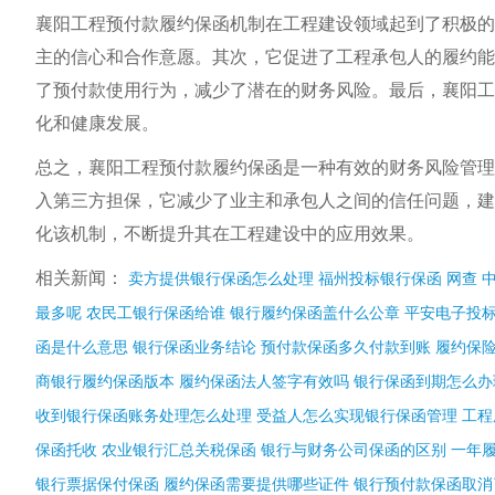
襄阳工程预付款履约保函机制在工程建设领域起到了积极的
主的信心和合作意愿。其次，它促进了工程承包人的履约能
了预付款使用行为，减少了潜在的财务风险。最后，襄阳工
化和健康发展。
总之，襄阳工程预付款履约保函是一种有效的财务风险管理
入第三方担保，它减少了业主和承包人之间的信任问题，建
化该机制，不断提升其在工程建设中的应用效果。
相关新闻：
卖方提供银行保函怎么处理
福州投标银行保函 网查
最多呢
农民工银行保函给谁
银行履约保函盖什么公章
平安电子投
函是什么意思
银行保函业务结论
预付款保函多久付款到账
履约保
商银行履约保函版本
履约保函法人签字有效吗
银行保函到期怎么办
收到银行保函账务处理怎么处理
受益人怎么实现银行保函管理
工程
保函托收
农业银行汇总关税保函
银行与财务公司保函的区别
一年
银行票据保付保函
履约保函需要提供哪些证件
银行预付款保函取消