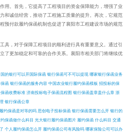
作用。首先，它提高了工程项目的资金保障能力，增强了业
力和诚信经营，推动了工程施工质量的提升。再次，它规范
程预付款履约保函机制也促进了襄阳市工程建设市场的规范
工具，对于保障工程项目的顺利进行具有重要意义。通过引
立了更加稳定和可靠的合作关系。襄阳市相关部门将继续优
中国的银行可以开国际保函
银行保函可不可以提现
哪家银行保函业务
标保函
银行保函的服务内容
中国农业银行履约保函模板
招投标的保
险保函收费标准
济南投标电子保函流程图
银行保函盖章盖什么章
浙
理
银行保函公章
履约保函是对等的吗
思创电子投标保函
银行保函需要怎么开
银行的
履约保函做什么科目
光大银行履约保函图片
履约保函 什么科目
交通
了
个人履约保函怎么开
履约保函公司有风险吗
哪家保险公司可以办